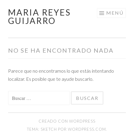
MARIA REYES
Saltar
MENÚ
GUIJARRO
al
contenido
NO SE HA ENCONTRADO NADA
Parece que no encontramos lo que estás intentando
localizar. Es posible que te ayude buscarlo.
Buscar:
CREADO CON WORDPRESS
TEMA: SKETCH POR
WORDPRESS.COM
.