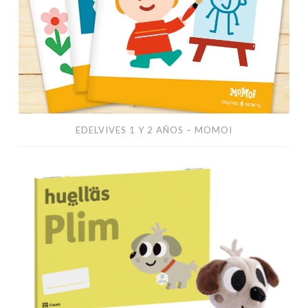
EDELVIVES 1 Y 2 AÑOS – MOMOI
Huellas
–
Editorial
Casals