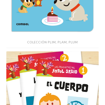
COLECCIÓN PLIM, PLAM, PLUM
Edelvives
1
y
2
años
–
Momoi