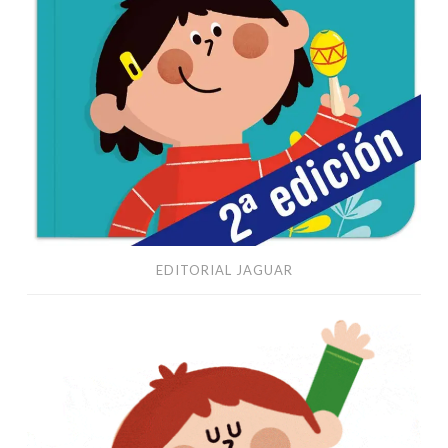
EDITORIAL JAGUAR
Educación
Infantil
3-
6
años