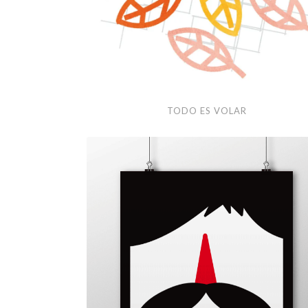
Todo
TODO ES VOLAR
es
volar