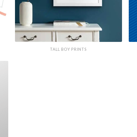
Tall
Inst
TALL BOY PRINTS
boy
Fra
prints