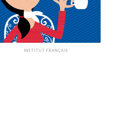
itut
INSTITUT FRANÇAIS
nçais