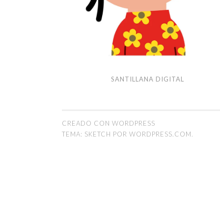
Santillana
SANTILLANA DIGITAL
Digital
CREADO CON WORDPRESS
TEMA: SKETCH POR
WORDPRESS.COM
.