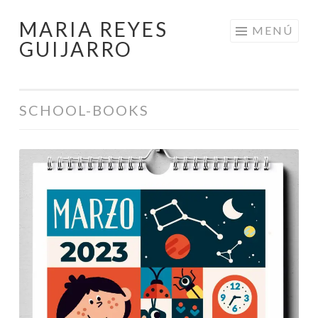
MARIA REYES
Saltar
MENÚ
GUIJARRO
al
contenido
SCHOOL-BOOKS
Calendario
Competencias
Educativas