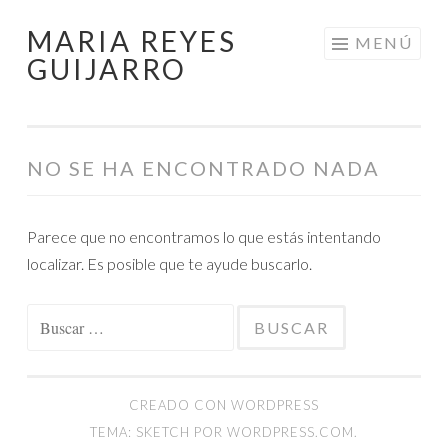
MARIA REYES
Saltar
MENÚ
GUIJARRO
al
contenido
NO SE HA ENCONTRADO NADA
Parece que no encontramos lo que estás intentando
localizar. Es posible que te ayude buscarlo.
Buscar:
CREADO CON WORDPRESS
TEMA: SKETCH POR
WORDPRESS.COM
.