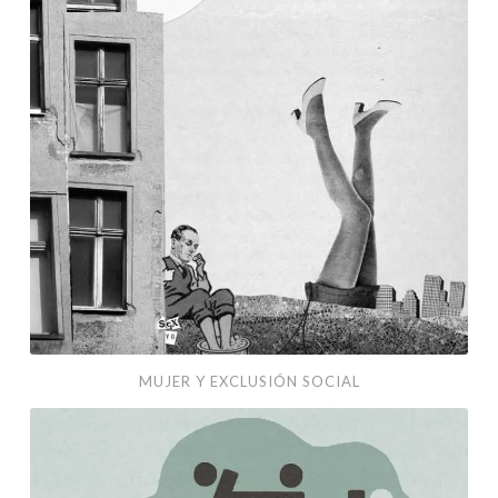
social
MUJER Y EXCLUSIÓN SOCIAL
Book
covers